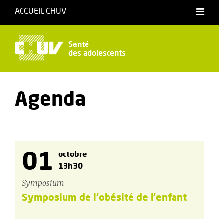
ACCUEIL CHUV
Santé
des adolescents
Agenda
01
octobre
13h30
Symposium
Symposium de l'obésité de l'enfant