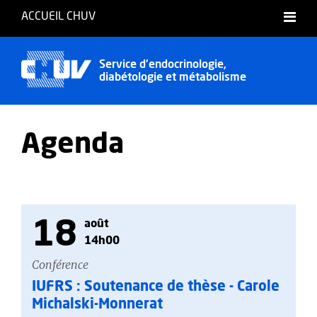
ACCUEIL CHUV
Service d'endocrinologie,
diabétologie et métabolisme
Agenda
18
août
14h00
Conférence
IUFRS : Soutenance de thèse - Carole
Michalski-Monnerat