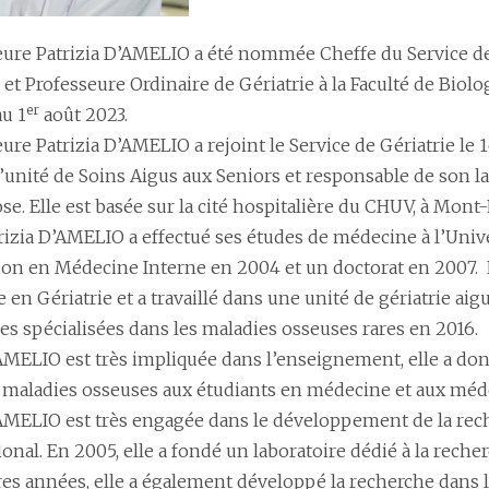
eure Patrizia D’AMELIO a été nommée Cheffe du Service de 
 et Professeure Ordinaire de Gériatrie à la Faculté de Biol
er
u 1
août 2023.
ure Patrizia D’AMELIO a rejoint le Service de Gériatrie le
l’unité de Soins Aigus aux Seniors et responsable de son l
se. Elle est basée sur la cité hospitalière du CHUV, à Mont-
rizia D’AMELIO a effectué ses études de médecine à l’Unive
tion en Médecine Interne en 2004 et un doctorat en 2007.
en Gériatrie et a travaillé dans une unité de gériatrie aigu
es spécialisées dans les maladies osseuses rares en 2016.
’AMELIO est très impliquée dans l’enseignement, elle a don
s maladies osseuses aux étudiants en médecine et aux méde
’AMELIO est très engagée dans le développement de la rech
ional. En 2005, elle a fondé un laboratoire dédié à la rech
res années, elle a également développé la recherche dans