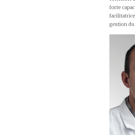
forte capac
facilitatri
gestion d