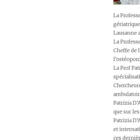
La Profess
gériatrique
Lausanne a
La Professe
Cheffe de 
l’ostéoporo
La Prof Pat
spécialisa
Chercheure 
ambulatoir
Patrizia D
que sur le
Patrizia D
et internat
ces derniè