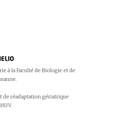
MELIO
ie à la Faculté de Biologie et de
usanne.
t de réadaptation gériatrique
CHUV.