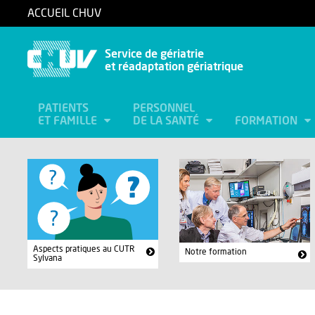
ACCUEIL CHUV
Service de gériatrie
et réadaptation gériatrique
PATIENTS
PERSONNEL
ET FAMILLE
DE LA SANTÉ
FORMATION
Aspects pratiques au CUTR
Notre formation
Sylvana