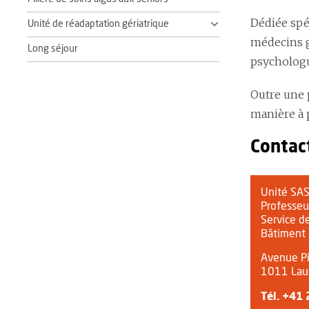
Dédiée spé
Unité de réadaptation gériatrique
médecins g
Long séjour
psychologu
Outre une p
manière à 
Contac
Unité SA
Professeu
Service de
Bâtiment 
Avenue Pi
1011 Lau
Tél.
+41 