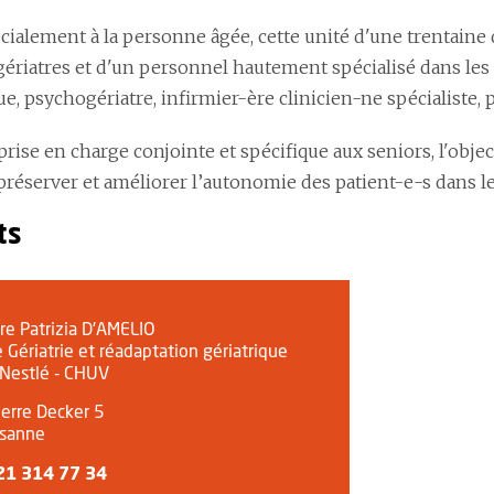
cialement à la personne âgée, cette unité d'une trentaine 
ériatres et d'un personnel hautement spécialisé dans les 
e, psychogériatre, infirmier-ère clinicien-ne spécialiste,
rise en charge conjointe et spécifique aux seniors, l'objec
préserver et améliorer l’autonomie des patient-e-s dans l
ts
S
re Patrizia D'AMELIO
 Gériatrie et réadaptation gériatrique
Nestlé - CHUV
erre Decker 5
sanne
21 314 77 34