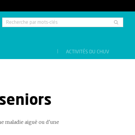
Rech
par
mots-
clés
ACTIVITÉS DU CHUV
 seniors
ne maladie aiguë ou d'une