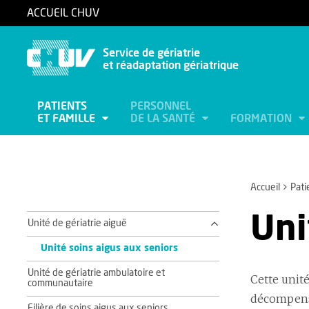
ACCUEIL CHUV
Service de gériatrie
et réadaptation gériatrique
PATIENTS
PERSONNEL
ET FAMILLE
DE LA SANTÉ
FORMATION
Accueil
Pati
Uni
Unité de gériatrie aiguë
Unité soins aigus aux seniors
Unité de gériatrie ambulatoire et
Cette unit
communautaire
décompensa
Filière de soins aigus aux seniors