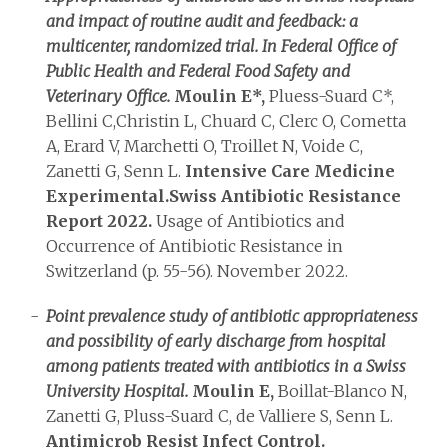
and impact of routine audit and feedback: a
multicenter, randomized trial. In Federal Office of
Public Health and Federal Food Safety and
Veterinary Office.
Moulin E*,
Pluess-Suard C*,
Bellini C,
Christin L, Chuard C, Clerc O, Cometta
A, Erard V, Marchetti O, Troillet N, Voide C,
Zanetti G, Senn L.
Intensive Care Medicine
Experimental.
Swiss Antibiotic Resistance
Report 2022.
Usage of Antibiotics and
Occurrence of Antibiotic Resistance in
Switzerland (p. 55-56). November 2022.
Point prevalence study of antibiotic appropriateness
and possibility of early discharge from hospital
among patients treated with antibiotics in a Swiss
University Hospital.
Moulin E,
Boillat-Blanco N,
Zanetti G, Pluss-Suard C, de Valliere S, Senn L.
Antimicrob Resist Infect Control.