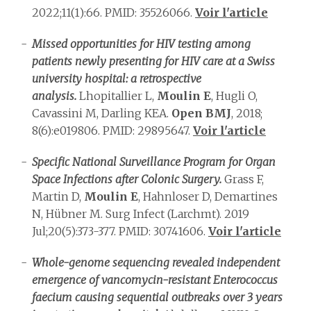
2022;11(1):66. PMID: 35526066.
Voir l'article
Missed opportunities for HIV testing among
patients newly presenting for HIV care at a Swiss
university hospital: a retrospective
analysis.
Lhopitallier L,
Moulin E
, Hugli O,
Cavassini M, Darling KEA.
Open BMJ
, 2018;
8(6):e019806. PMID: 29895647.
Voir l'article
Specific National Surveillance Program for Organ
Space Infections after Colonic Surgery.
Grass F,
Martin D,
Moulin E
, Hahnloser D, Demartines
N, Hübner M.
Surg Infect (Larchmt). 2019
Jul;20(5):373-377. PMID: 30741606.
Voir l'article
Whole-genome sequencing revealed independent
emergence of vancomycin-resistant Enterococcus
faecium causing sequential outbreaks over 3 years