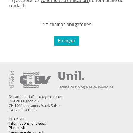
J'accepte les
conditions d'utilisation
du formulaire de
contact.
* = champs obligatoires
Envoyer
Faculté de biologie et de médecine
Département d'oncologie clinique
Rue du Bugnon 46
CH-1011 Lausanne, Vaud, Suisse
+41 21 314 0155
Impressum
Informations juridiques
Plan du site
Formulaire de contact