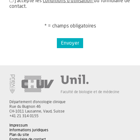
J'accepte les
conditions d'utilisation
du formulaire de
contact.
* = champs obligatoires
Envoyer
Faculté de biologie et de médecine
Département d'oncologie clinique
Rue du Bugnon 46
CH-1011 Lausanne, Vaud, Suisse
+41 21 314 0155
Impressum
Informations juridiques
Plan du site
Formulaire de contact