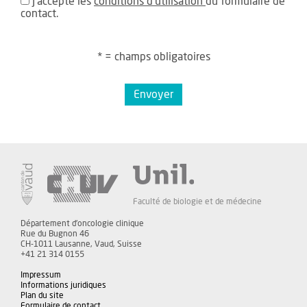
J'accepte les
conditions d'utilisation
du formulaire de
contact.
* = champs obligatoires
Envoyer
Faculté de biologie et de médecine
Département d'oncologie clinique
Rue du Bugnon 46
CH-1011 Lausanne, Vaud, Suisse
+41 21 314 0155
Impressum
Informations juridiques
Plan du site
Formulaire de contact