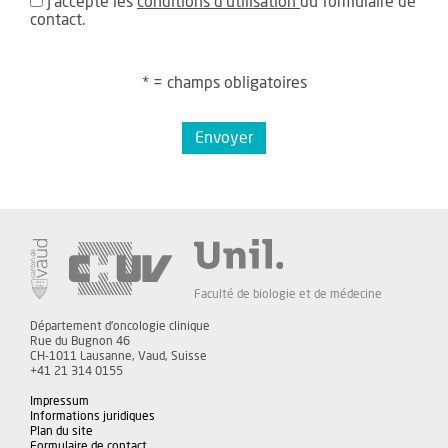
J'accepte les
conditions d'utilisation
du formulaire de
contact.
* = champs obligatoires
Envoyer
Faculté de biologie et de médecine
Département d'oncologie clinique
Rue du Bugnon 46
CH-1011 Lausanne, Vaud, Suisse
+41 21 314 0155
Impressum
Informations juridiques
Plan du site
Formulaire de contact