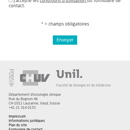
J'accepte les
conditions d'utilisation
du formulaire de
contact.
* = champs obligatoires
Envoyer
Faculté de biologie et de médecine
Département d'oncologie clinique
Rue du Bugnon 46
CH-1011 Lausanne, Vaud, Suisse
+41 21 314 0155
Impressum
Informations juridiques
Plan du site
Formulaire de contact