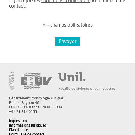
J'accepte les
conditions d'utilisation
du formulaire de
contact.
* = champs obligatoires
Envoyer
Faculté de biologie et de médecine
Département d'oncologie clinique
Rue du Bugnon 46
CH-1011 Lausanne, Vaud, Suisse
+41 21 314 0155
Impressum
Informations juridiques
Plan du site
Formulaire de contact