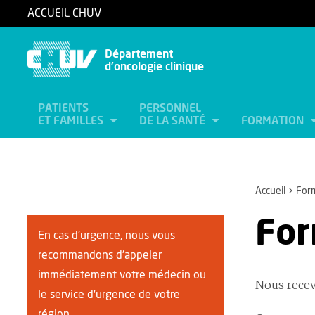
ACCUEIL CHUV
Département
d'oncologie clinique
PATIENTS
PERSONNEL
ET FAMILLES
DE LA SANTÉ
FORMATION
Accueil
Form
For
En cas d'urgence, nous vous
recommandons d'appeler
immédiatement votre médecin ou
Nous recev
le service d'urgence de votre
région.