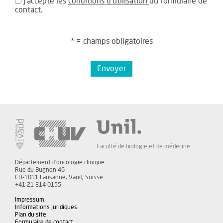
J'accepte les
conditions d'utilisation
du formulaire de
contact.
* = champs obligatoires
Envoyer
Faculté de biologie et de médecine
Département d'oncologie clinique
Rue du Bugnon 46
CH-1011 Lausanne, Vaud, Suisse
+41 21 314 0155
Impressum
Informations juridiques
Plan du site
Formulaire de contact