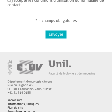
J'accepte les
conditions d'utilisation
du formulaire de
contact.
* = champs obligatoires
Envoyer
Faculté de biologie et de médecine
Département d'oncologie clinique
Rue du Bugnon 46
CH-1011 Lausanne, Vaud, Suisse
+41 21 314 0155
Impressum
Informations juridiques
Plan du site
Formulaire de contact