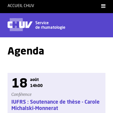
ACCUEIL CHUV
Service
de rhumatologie
Agenda
18
août
14h00
Conférence
IUFRS : Soutenance de thèse - Carole
Michalski-Monnerat