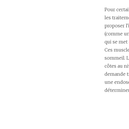
Pour certa
les traite
proposer l'
(comme un 
qui se met 
Ces muscle
sommeil. L
côtes au ni
demande tr
une endosc
déterminer 