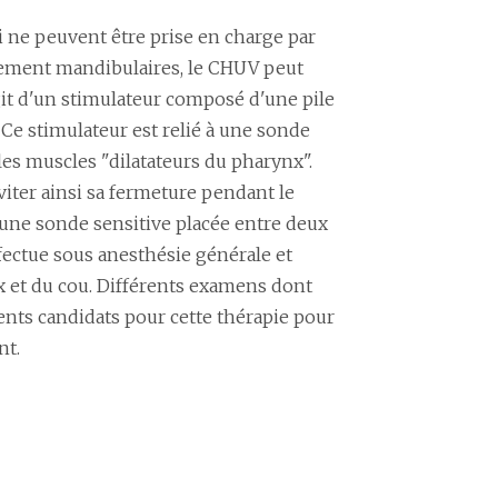
i ne peuvent être prise en charge par
cement mandibulaires, le CHUV peut
git d'un stimulateur composé d'une pile
Ce stimulateur est relié à une sonde
les muscles "dilatateurs du pharynx".
viter ainsi sa fermeture pendant le
 une sonde sensitive placée entre deux
ffectue sous anesthésie générale et
x et du cou. Différents examens dont
ents candidats pour cette thérapie pour
nt.