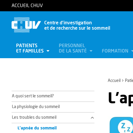
ACCUEIL CHUV
Centre d'investigation
et de recherche sur le sommeil
PATIENTS
PERSONNEL
ET FAMILLES
DE LA SANTÉ
FORMATION
Accueil
Pati
L’a
A quoi sert le sommeil?
La physiologie du sommeil
Les troubles du sommeil
L’apnée du sommeil