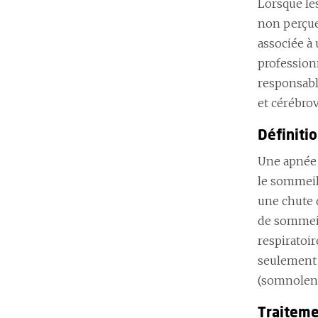
Lorsque le
non perçue
associée à 
profession
responsabl
et cérébrov
Définiti
Une apnée 
le sommeil
une chute 
de sommeil
respiratoi
seulement 
(somnolence
Traitem