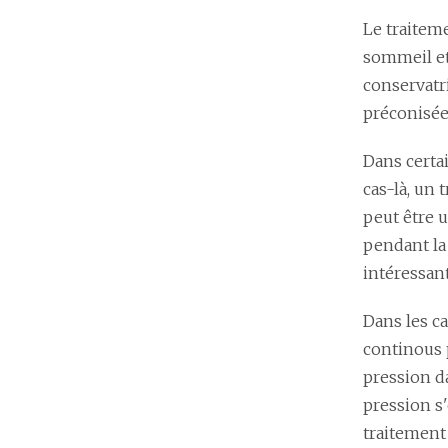
Le traitem
sommeil et
conservatri
préconisée
Dans certai
cas-là, un 
peut être 
pendant la
intéressan
Dans les ca
continous p
pression da
pression s'
traitement