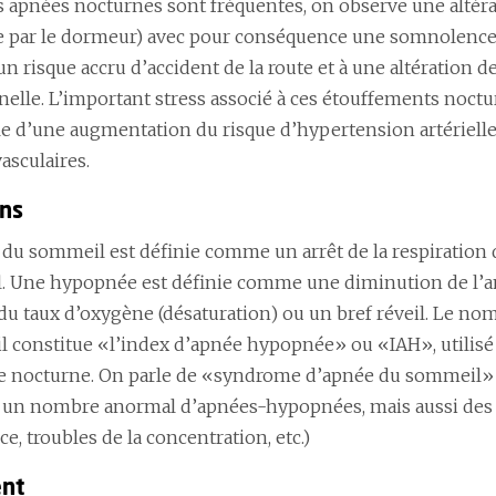
s apnées nocturnes sont fréquentes, on observe une altéra
 par le dormeur) avec pour conséquence une somnolence 
un risque accru d’accident de la route et à une altération de 
nelle. L’important stress associé à ces étouffements noct
e d’une augmentation du risque d’hypertension artérielle
asculaires.
ons
du sommeil est définie comme un arrêt de la respiration
. Une hypopnée est définie comme une diminution de l’amp
du taux d’oxygène (désaturation) ou un bref réveil. Le n
 constitue «l’index d’apnée hypopnée» ou «IAH», utilisé p
re nocturne. On parle de «syndrome d’apnée du sommeil» 
un nombre anormal d’apnées-hypopnées, mais aussi des 
, troubles de la concentration, etc.)
ent