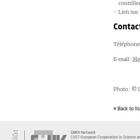
contrôle
Lien sur 
Contac
Téléphone 
E-mail :
Med
Photo : © 
back to
lis
GNRH Network
COST European Cooperation in Science a