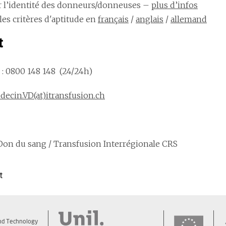
r l’identité des donneurs/donneuses –
plus d’infos
les critères d'aptitude en
français
/
anglais
/
allemand
t
: 0800 148 148 (24/24h)
ecin.VD(at)itransfusion.ch
Don du sang / Transfusion Interrégionale CRS
t
nd Technology