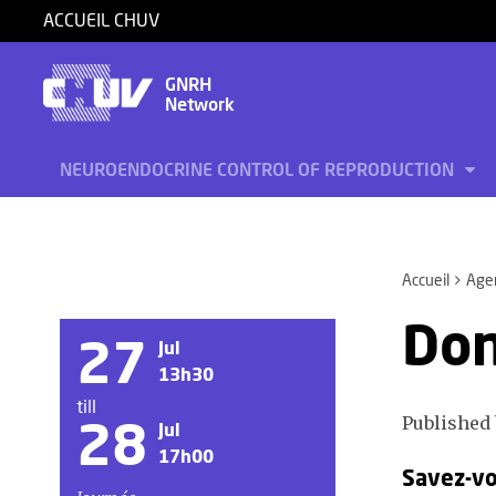
ACCUEIL CHUV
GNRH
Network
NEUROENDOCRINE CONTROL OF REPRODUCTION
Accueil
Age
Don
27
Jul
13h30
till
Published 
28
Jul
17h00
Savez-vo