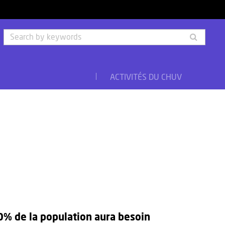
Searc
by
keyw
ACTIVITÉS DU CHUV
0% de la population aura besoin