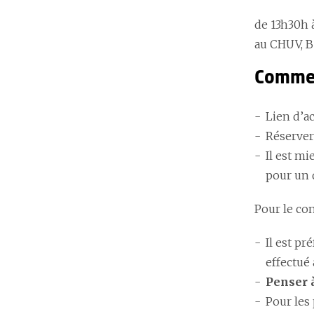
de 13h30h 
au CHUV, B
Commen
Lien d’a
Réserver
Il est mi
pour un 
Pour le co
Il est pr
effectué 
Penser à
Pour les