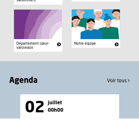
saisonniers
Département cœur-
Notre équipe
vaisseaux
Agenda
Voir tous
02
juillet
00h00
Projet
Co
LA COLLECTIVE DU CHUV :
I