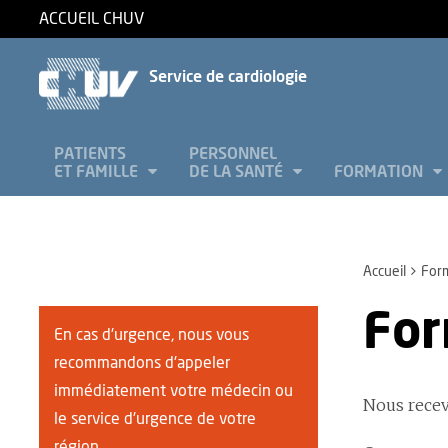
ACCUEIL CHUV
Service de cardiologie
PATIENTS
PERSONNEL
ET FAMILLE
DE LA SANTÉ
FORMATION
Accueil
Form
For
En cas d'urgence, nous vous
recommandons d'appeler
immédiatement votre médecin ou
Nous recev
le service d'urgence de votre
région.