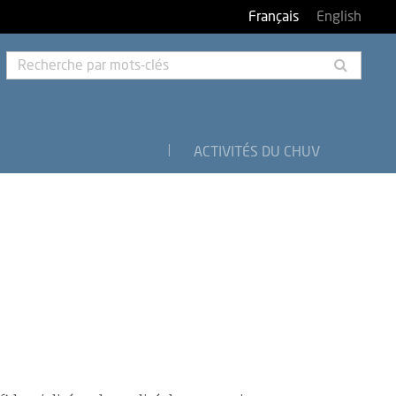
Français
English
Rech
par
mots-
clés
ACTIVITÉS DU CHUV