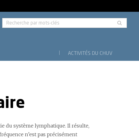
Rech
par
mots-
clés
ACTIVITÉS DU CHUV
ire
 du système lymphatique. Il résulte,
 fréquence n’est pas précisément