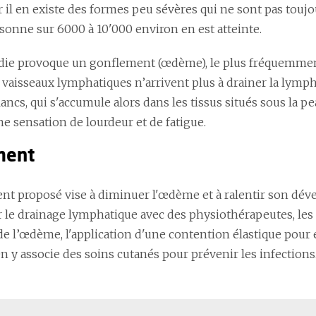
r il en existe des formes peu sévères qui ne sont pas tou
sonne sur 6000 à 10'000 environ en est atteinte.
die provoque un gonflement (œdème), le plus fréquemment
s vaisseaux lymphatiques n’arrivent plus à drainer la lymp
ancs, qui s'accumule alors dans les tissus situés sous la pe
ne sensation de lourdeur et de fatigue.
ment
ent proposé vise à diminuer l'œdème et à ralentir son déve
 le drainage lymphatique avec des physiothérapeutes, les
de l’œdème, l'application d'une contention élastique pou
n y associe des soins cutanés pour prévenir les infections