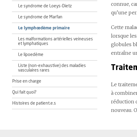
connue, ca
Le syndrome de Loeys-Dietz
qu’une per
Le syndrome de Marfan
Cette mala
Le lymphœdème primaire
lorsque le
Les malformations artérielles veineuses
globules bl
et lymphatiques
entraîne u
Le lipoedème
Liste (non-exhaustive) des maladies
Traite
vasculaires rares
Prise en charge
Le traitem
à combiner
Qui fait quoi?
réduction 
Histoires de patient.e.s
nouveau. O