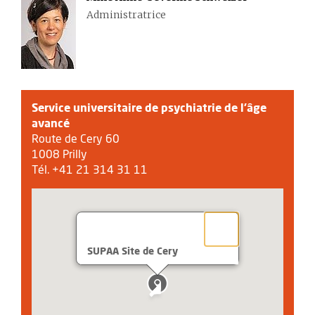
Administratrice
Service universitaire de psychiatrie de l'âge
avancé
Route de Cery 60
1008 Prilly
Tél. +41 21 314 31 11
SUPAA Site de Cery