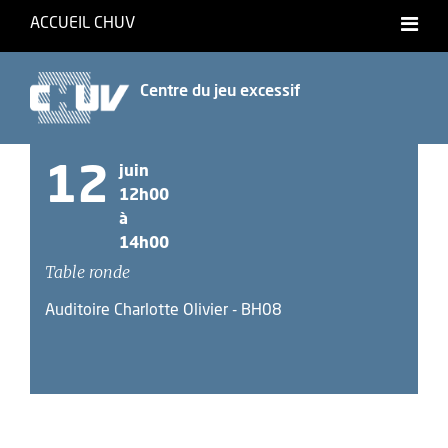
ACCUEIL CHUV
Centre du jeu excessif
12
juin
12h00
à
14h00
Table ronde
Auditoire Charlotte Olivier - BH08