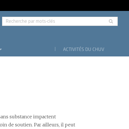
Rech
par
mots-
clés
ACTIVITÉS DU CHUV
s sans substance impactent
 de soutien. Par ailleurs, il peut