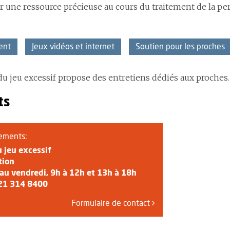
r une ressource précieuse au cours du traitement de la p
ent
Jeux vidéos et internet
Soutien pour les proches
du jeu excessif propose des entretiens dédiés aux proches.
ts
ements:
 jeu excessif
tion
 au vendredi, 9h à 12h et 13h à 18h
21 314 8400
Formulaire de contact