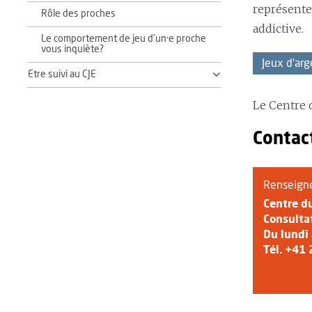
représente
Rôle des proches
addictive.
Le comportement de jeu d’un·e proche
vous inquiète?
Jeux d'arg
Etre suivi au CJE
Le Centre 
Contac
Renseign
Centre du
Consulta
Du lundi
Tél.
+41 