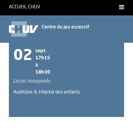
ACCUEIL CHUV
Centre du jeu excessif
02
sept.
17h15
à
18h30
Leçon inaugurale
Auditoire A, Hôpital des enfants