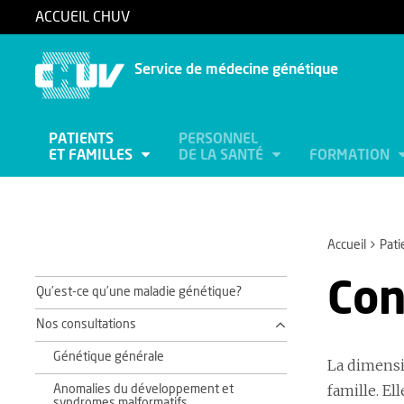
ACCUEIL CHUV
Service de médecine génétique
PATIENTS
PERSONNEL
ET FAMILLES
DE LA SANTÉ
FORMATION
Accueil
Pati
Con
Qu’est-ce qu’une maladie génétique?
Nos consultations
Génétique générale
La dimensi
famille. El
Anomalies du développement et
syndromes malformatifs