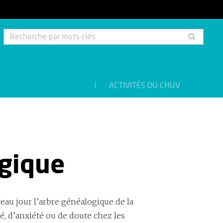
Rech
par
mots-
clés
ACTIVITÉS DU CHUV
ogique
au jour l’arbre généalogique de la
té, d’anxiété ou de doute chez les