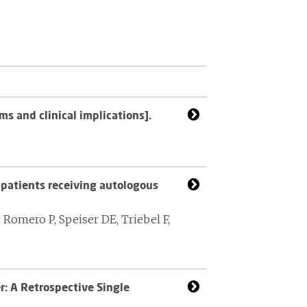
s and clinical implications].
 patients receiving autologous
 Romero P, Speiser DE, Triebel F,
r: A Retrospective Single