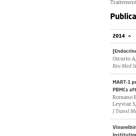
Traitemen
Publica
2014
[Endocrine
Orcurto A
Rev Med Su
MART-1 pe
PBMCs afte
Romano E, 
Leyvraz S,
J Transl M
Vinorelbi
Institutio