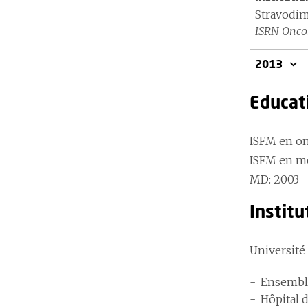
Stravodim
ISRN Oncol
2013
Educat
ISFM en on
ISFM en mé
MD: 2003
Instit
Université
Ensemble
Hôpital 