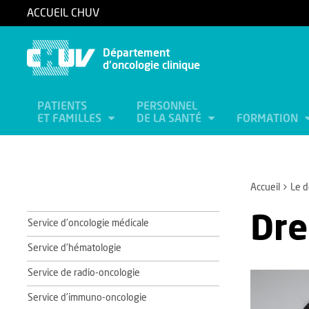
ACCUEIL CHUV
Département
d'oncologie clinique
PATIENTS
PERSONNEL
ET FAMILLES
DE LA SANTÉ
FORMATION
Accueil
Le 
Dre
Service d'oncologie médicale
Service d'hématologie
Service de radio-oncologie
Service d'immuno-oncologie