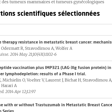
t des tumeurs mammaires et tumeurs gynécologiques
tions scientifiques sélectionnées
 therapy resistance in metastatic breast cancer: mechanism
, Odermatt R, Stravodimou A, Wolfer A
isse. 2014 May 21;10(431):1102-6
ptide vaccination plus IMP321 (LAG-3Ig fusion protein) in
r lymphodepletion: results of a Phase I trial.
Michielin O, Voelter V, Laurent J, Bichat H, Stravodimou A,
 Harari A
ed. 2014 Apr 12;12:97
ne with or without Trastuzumab in Metastatic Breast Cance
n Series.