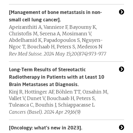
[Management of bone metastasis in non-
small cell lung cancer].
Apeiranthiti A, Vanniere F, Bayoumy K,
Christofis M, Serena A, Mosimann V,
Abdelhamid K, Papadopoulos S, Nguyen-
Ngoc T, Bouchaab H, Peters S, Mederos N
Rev Med Suisse. 2024 May 15;20(874):973-977
Long-Term Results of Stereotactic
Radiotherapy in Patients with at Least 10
Brain Metastases at Diagnosis.
Kinj R, Hottinger AF, Böhlen TT, Ozsahin M,
Vallet V, Dunet V, Bouchaab H, Peters S,
Tuleasca C, Bourhis J, Schiappacasse L
Cancers (Basel). 2024 Apr 29;16(9)
[Oncology: what's new in 2023].