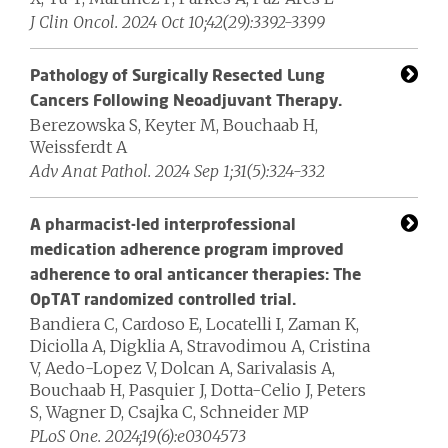
J Clin Oncol. 2024 Oct 10;42(29):3392-3399
Pathology of Surgically Resected Lung
Cancers Following Neoadjuvant Therapy.
Berezowska S, Keyter M, Bouchaab H,
Weissferdt A
Adv Anat Pathol. 2024 Sep 1;31(5):324-332
A pharmacist-led interprofessional
medication adherence program improved
adherence to oral anticancer therapies: The
OpTAT randomized controlled trial.
Bandiera C, Cardoso E, Locatelli I, Zaman K,
Diciolla A, Digklia A, Stravodimou A, Cristina
V, Aedo-Lopez V, Dolcan A, Sarivalasis A,
Bouchaab H, Pasquier J, Dotta-Celio J, Peters
S, Wagner D, Csajka C, Schneider MP
PLoS One. 2024;19(6):e0304573