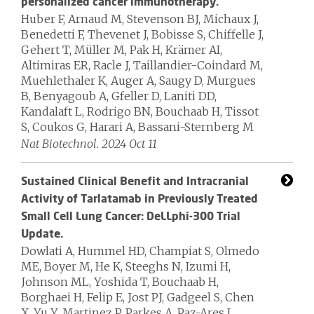
personalized cancer immunotherapy.
Huber F, Arnaud M, Stevenson BJ, Michaux J,
Benedetti F, Thevenet J, Bobisse S, Chiffelle J,
Gehert T, Müller M, Pak H, Krämer AI,
Altimiras ER, Racle J, Taillandier-Coindard M,
Muehlethaler K, Auger A, Saugy D, Murgues
B, Benyagoub A, Gfeller D, Laniti DD,
Kandalaft L, Rodrigo BN, Bouchaab H, Tissot
S, Coukos G, Harari A, Bassani-Sternberg M
Nat Biotechnol. 2024 Oct 11
Sustained Clinical Benefit and Intracranial
Activity of Tarlatamab in Previously Treated
Small Cell Lung Cancer: DeLLphi-300 Trial
Update.
Dowlati A, Hummel HD, Champiat S, Olmedo
ME, Boyer M, He K, Steeghs N, Izumi H,
Johnson ML, Yoshida T, Bouchaab H,
Borghaei H, Felip E, Jost PJ, Gadgeel S, Chen
X, Yu Y, Martinez P, Parkes A, Paz-Ares L