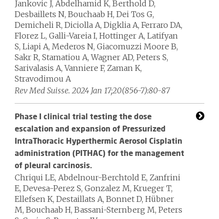
Jankovic J, Abdelhamid K, Berthold D,
Desbaillets N, Bouchaab H, Dei Tos G,
Demicheli R, Diciolla A, Digklia A, Ferraro DA,
Florez L, Galli-Vareia I, Hottinger A, Latifyan
S, Liapi A, Mederos N, Giacomuzzi Moore B,
Sakr R, Stamatiou A, Wagner AD, Peters S,
Sarivalasis A, Vanniere F, Zaman K,
Stravodimou A
Rev Med Suisse. 2024 Jan 17;20(856-7):80-87
Phase I clinical trial testing the dose
escalation and expansion of Pressurized
IntraThoracic Hyperthermic Aerosol Cisplatin
administration (PITHAC) for the management
of pleural carcinosis.
Chriqui LE, Abdelnour-Berchtold E, Zanfrini
E, Devesa-Perez S, Gonzalez M, Krueger T,
Ellefsen K, Destaillats A, Bonnet D, Hübner
M, Bouchaab H, Bassani-Sternberg M, Peters