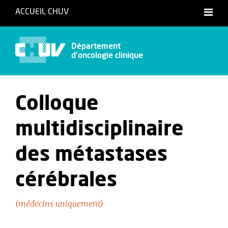
ACCUEIL CHUV
Français
Département
d'oncologie clinique
Colloque
multidisciplinaire
des métastases
cérébrales
(médecins uniquement)