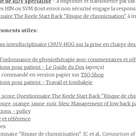
 de RDV spécialisé
- à imprimer et transmettre par fa
es HIN ou SVM (tout envoi non sécurisé engage la responsab
naire The Keele Start Back "Risque de chronicisation"
à i
cuments utiles:
s interdisciplinaire CHUV-HUG sur la prise en charge des
'ordonnance de physiothérapie avec commentaires et réf
ions pour patient - Le Guide du Dos
(aperçu)
e commandé en version papier sur
TSO Shop
ions pour patient - Travail et lombalgie
u score: Questionnaire The Keele Start Back "Risque de chr
rouge, orange, jaune, noir, bleu: Management of low back p
tions - policy
e et référence
es:
nnaire "Risque de chronicisation": JC et al.,
Comparison of 