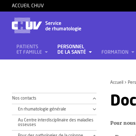
ACCUEIL CHUV
Service
de rhumatologie
PATIENTS
PERSONNEL
ET FAMILLE
DE LA SANTÉ
FORMATION
Accueil
Pers
Doc
Nos contacts
En rhumatologie générale
Au Centre interdisciplinaire des maladies
Pour nous
osseuses
Pour des pathologies de la colonne