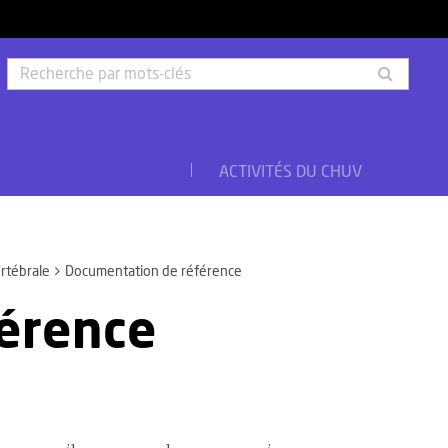
Rech
par
mots-
clés
ACTIVITÉS DU CHUV
rtébrale
Documentation de référence
érence