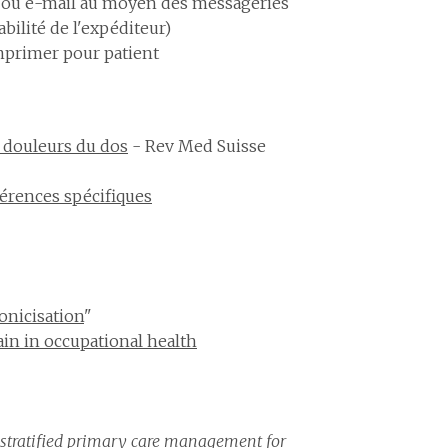
x ou e-mail au moyen des messageries
ilité de l'expéditeur)
mprimer pour patient
 douleurs du dos
- Rev Med Suisse
érences spécifiques
onicisation
"
ain in occupational health
stratified primary care management for