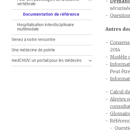
Demande
vertébrale
sécurisé
Documentation de référence
Question
Hospitalisation interdisciplinaire
Autres do
multimodale
Venez à notre rencontre
Consensu
2014
Une médecine de pointe
Modèle d
medCHUV: un portail pour les médecins
Informat
Peut êtr
Informat
Calcul d
Alertes 
consulta
Glossair
Référenc
Questio