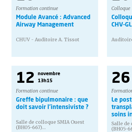
Formation continue
Colloque
Module Avancé : Advanced
Colloqu
Airway Management
CHV-G
CHUV - Auditoire A. Tissot
Auditoir
12
26
novembre
13h15
Formation continue
Formatio
Greffe bipulmonaire : que
Le post
doit savoir l'intensiviste ?
transpl
soins i
Salle de colloque SMIA Ouest
Salle de
(BH05-667)…
(BH05-6