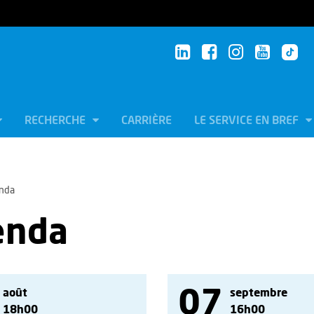
RECHERCHE
CARRIÈRE
LE SERVICE EN BREF
nda
enda
07
août
septembre
18h00
16h00