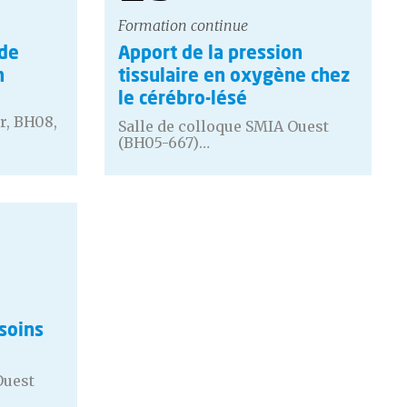
Formation continue
 de
Apport de la pression
n
tissulaire en oxygène chez
le cérébro-lésé
r, BH08,
Salle de colloque SMIA Ouest
(BH05-667)…
soins
Ouest