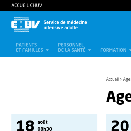
ACCUEIL CHUV
Service de médecine
intensive adulte
PATIENTS
PERSONNEL
ET FAMILLES
DE LA SANTÉ
FORMATION
Accueil
Age
Ag
18
20
août
08h30