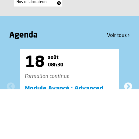
Nos collaborateurs
Agenda
Voir tous
18
août
08h30
Formation continue
Co
Module Avancé : Advanced
Co
Airway Management
C
CHUV - Auditoire A. Tissot
Au