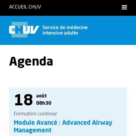
ACCUEIL CHUV
Service de médecine
intensive adulte
Agenda
18
août
08h30
Formation continue
Module Avancé : Advanced Airway
Management