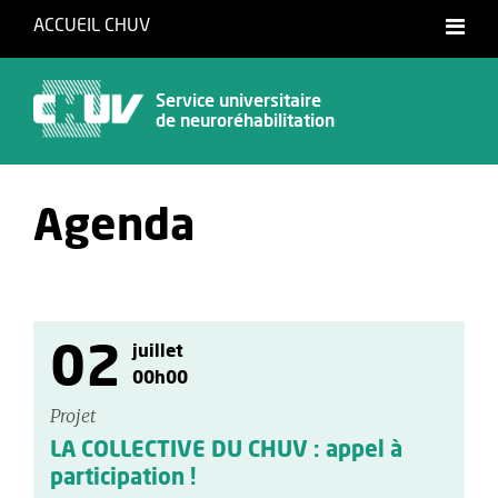
ACCUEIL CHUV
Français
Service universitaire
de neuroréhabilitation
Agenda
02
juillet
00h00
Projet
LA COLLECTIVE DU CHUV : appel à
participation !