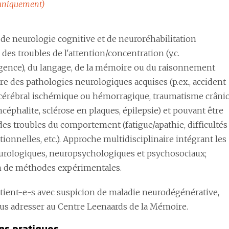
uniquement)
 de neurologie cognitive et de neuroréhabilitation
 des troubles de l'attention/concentration (y.c.
ence), du langage, de la mémoire ou du raisonnement
re des pathologies neurologiques acquises (p.ex., accident
 cérébral ischémique ou hémorragique, traumatisme crâni
ncéphalite, sclérose en plaques, épilepsie) et pouvant être
des troubles du comportement (fatigue/apathie, difficultés
onnelles, etc.). Approche multidisciplinaire intégrant les
urologiques, neuropsychologiques et psychosociaux;
n de méthodes expérimentales.
atient-e-s avec suspicion de maladie neurodégénérative,
ous adresser au Centre Leenaards de la Mémoire.