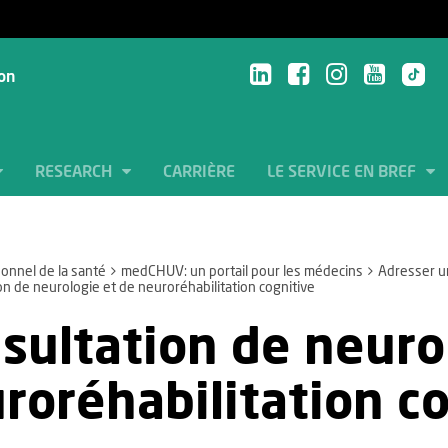
ion
RESEARCH
CARRIÈRE
LE SERVICE EN BREF
onnel de la santé
medCHUV: un portail pour les médecins
Adresser u
n de neurologie et de neuroréhabilitation cognitive
sultation de neuro
roréhabilitation c