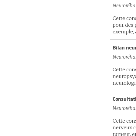
Neuroréhab
Cette con
pour des 
exemple, a
Bilan neu
Neuroréhab
Cette cons
neuropsyc
neurologiq
Consultat
Neuroréhab
Cette cons
nerveux ce
tumeur, et