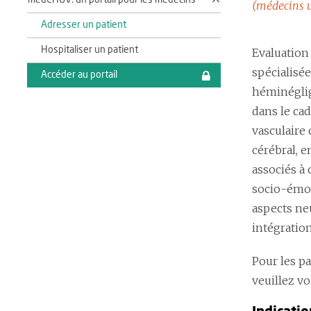
medCHUV: un portail pour les médecins
(médecins 
Adresser un patient
Hospitaliser un patient
Evaluation
spécialisée
Accéder au portail
héminéglig
dans le cad
vasculaire
cérébral, e
associés à 
socio-émoti
aspects ne
intégratio
Pour les p
veuillez v