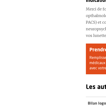
Indicati
Merci de fo
opthalmolo
PACS) et c
neuropsych
vos lunette
Prendr
Remplisse
médicaux 
avec votre
Les au
Bilan log