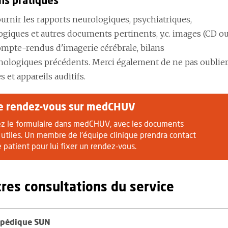
ons pratiques
urnir les rapports neurologiques, psychiatriques,
giques et autres documents pertinents, y.c. images (CD o
ompte-rendus d'imagerie cérébrale, bilans
ologiques précédents. Merci également de ne pas oublie
s et appareils auditifs.
e rendez-vous sur medCHUV
z le formulaire dans medCHUV, avec les documents
utiles. Un membre de l'équipe clinique prendra contact
 patient pour lui fixer un rendez-vous.
tres consultations du service
opédique SUN