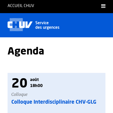
ACCUEIL CHUV
Service
des urgences
Agenda
20
août
18h00
Colloque
Colloque Interdisciplinaire CHV-GLG