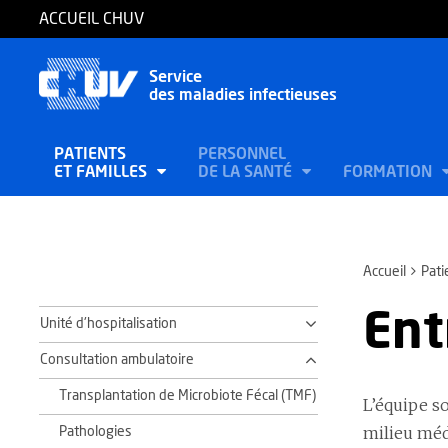
ACCUEIL CHUV
Service
des maladies infectieuses
PATIENTS
PERSONNEL
ET FAMILLES
DE LA SANTÉ
FORMATION
Accueil
Pati
Ent
Unité d'hospitalisation
Consultation ambulatoire
Transplantation de Microbiote Fécal (TMF)
L’équipe s
milieu médi
Pathologies