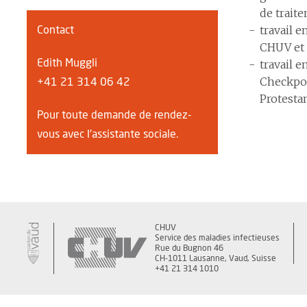
de traite
travail e
Contact
CHUV et
Edith Muggli
travail 
Checkpoi
+41 21 314 06 42
Protestant
Pour toute demande de rendez-
vous avec l'assistante sociale.
CHUV
Service des maladies infectieuses
Rue du Bugnon 46
CH-1011 Lausanne, Vaud, Suisse
+41 21 314 1010