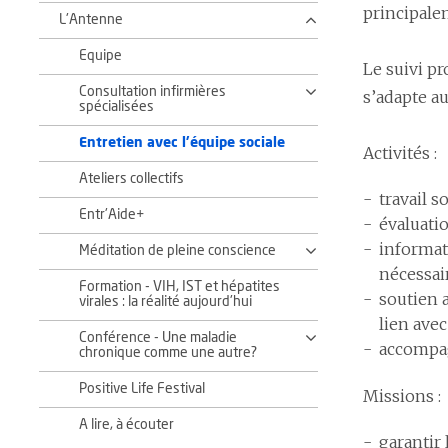
principale
L'Antenne
Equipe
Le suivi pr
Consultation infirmières
s’adapte a
spécialisées
Entretien avec l'équipe sociale
Activités :
Ateliers collectifs
travail s
Entr'Aide+
évaluatio
informat
Méditation de pleine conscience
nécessai
Formation - VIH, IST et hépatites
soutien a
virales : la réalité aujourd'hui
lien avec
Conférence - Une maladie
accompa
chronique comme une autre?
Positive Life Festival
Missions :
A lire, à écouter
garantir 