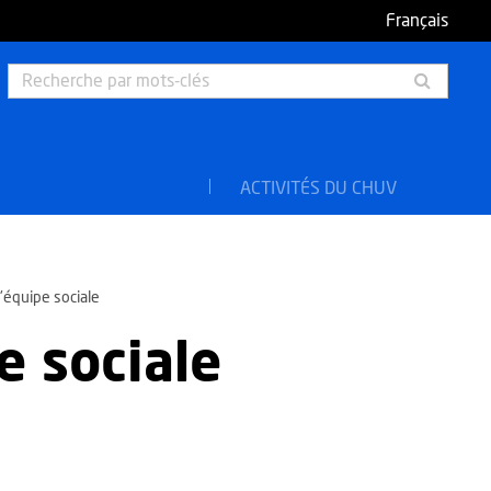
Français
Rech
par
mots-
clés
ACTIVITÉS DU CHUV
l'équipe sociale
e sociale