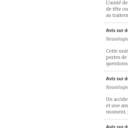
L'unité d
de tête ou
au traitem
Avis sur d
Neurologi
Cette unit
pertes de
questions 
Avis sur d
Neurologi
Un accide
et une am
moment, me
Avis sur 