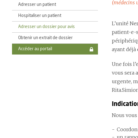
(médecins 
Adresser un patient
Hospitaliser un patient
L’unité Ne
Adresser un dossier pour avis
patient-e-
Obtenir un extrait de dossier
périphériq
ayant déjà
Accéder au portail
Une fois l
vous sera 
urgente, m
Rita.Simio
Indicati
Nous vous 
Coordonn
un rappo