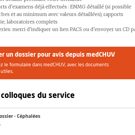
rts d'examens déjà effectués : ENMG détaillé (si possible
rbes et au minimum avec valeurs détaillées), rapports
ie, laboratoires complets
eries: merci d'indiquer un lien PACS ou d'envoyer un CD p
er un dossier pour avis depuis medCHUV
z le formulaire dans medCHUV, avec les documents
utiles.
 colloques du service
ossier - Céphalées
e