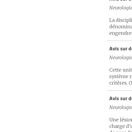
Neurologi
La discip
dénominat
engendre 
Avis sur 
Neurologi
Cette uni
système n
critères. 
Avis sur d
Neurologi
Une lésio
charge d'u