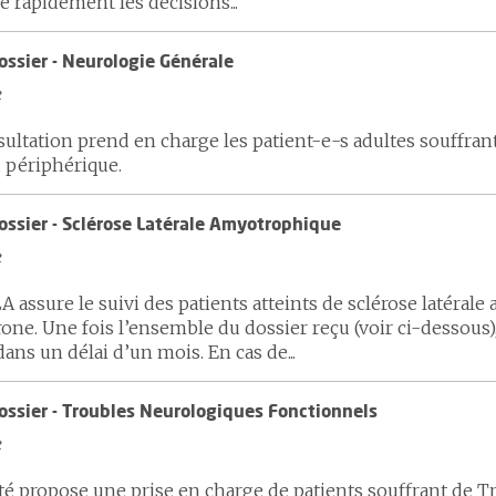
 rapidement les décisions...
ossier - Neurologie Générale
e
sultation prend en charge les patient-e-s adultes souffran
u périphérique.
ossier - Sclérose Latérale Amyotrophique
e
A assure le suivi des patients atteints de sclérose latéra
ne. Une fois l’ensemble du dossier reçu (voir ci-dessous)
ans un délai d’un mois. En cas de...
ossier - Troubles Neurologiques Fonctionnels
e
té propose une prise en charge de patients souffrant de 