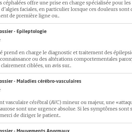
es céphalées offre une prise en charge spécialisée pour l
 d’algies faciales, en particulier lorsque ces douleurs sont 
ent de première ligne ou...
ossier - Epileptologie
e
é prend en charge le diagnostic et traitement des épilepsie
 connaissance ou des altérations comportementales paroxy
clairement ciblées, un avis sur...
ossier - Maladies cérébro-vasculaires
e
nt vasculaire cérébral (AVC) mineur ou majeur, une «attaqu
aurose sont une urgence absolue. Si les symptômes sont su
rci de diriger le patient...
dossier - Mouvements Anormaux