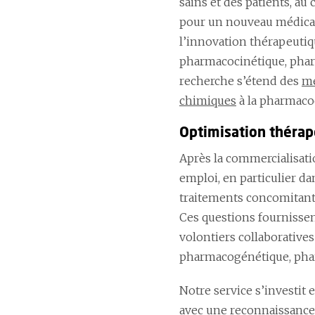
sains et des patients, a
pour un nouveau médicam
l’innovation thérapeutiqu
pharmacocinétique, pha
recherche s’étend des
mé
chimiques
à la pharmaco
Optimisation théra
Après la commercialisat
emploi, en particulier da
traitements concomitants,
Ces questions fournisse
volontiers collaboratives
pharmacogénétique, phar
Notre service s’investit
avec une reconnaissance 