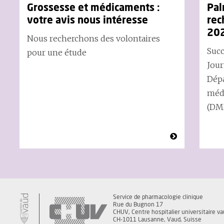
Grossesse et médicaments :
Pal
votre avis nous intéresse
rec
20
Nous recherchons des volontaires
Succ
pour une étude
Jour
Dép
méde
(DML
Service de pharmacologie clinique
Rue du Bugnon 17
CHUV, Centre hospitalier universitaire va
CH-1011 Lausanne, Vaud, Suisse