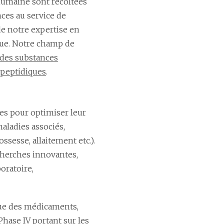
humaine sont récoltées
es au service de
de notre expertise en
ue. Notre champ de
 des substances
peptidiques
.
es pour optimiser leur
maladies associés,
ssesse, allaitement etc.).
cherches innovantes,
oratoire,
que des médicaments,
hase IV portant sur les