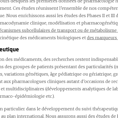
u cours desquels les premières données de pharmacologie 
ent. Ces études réunissent l’ensemble de nos compétenc
e. Nous enrichissons aussi les études des Phases II et III 
rmacodynamie clinique, modélisation et pharmacogénétiq
canismes subcellulaires de transport ou de métabolisme
cinétique des médicaments biologiques et
des marqueurs 
peutique
ion des médicaments, des recherches restent indispensabl
ns des groupes de patients présentant des particularités (
 variations génétiques, âge pédiatrique ou gériatrique, gro
nt aux pharmacologues cliniques autant d’occasions de re
 et multidisciplinaires (développements analytiques de lab
maco-épidémiologie etc.).
 en particulier dans le développement du suivi thérapeuti
au plan international. Nous assurons aussi des études de P