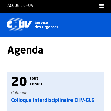
ACCUEIL CHUV
Service
des urgences
Agenda
20
août
18h00
Colloque
Colloque Interdisciplinaire CHV-GLG