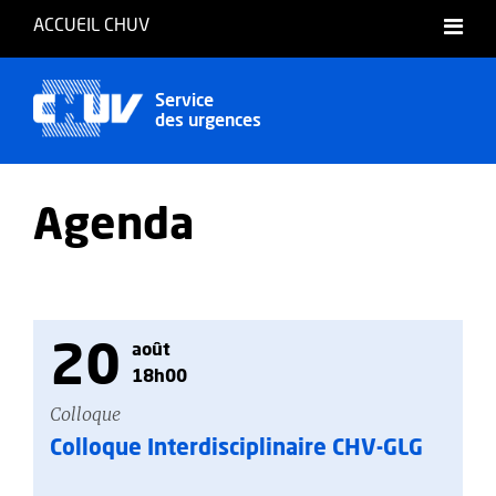
ACCUEIL CHUV
Service
des urgences
Agenda
20
août
18h00
Colloque
Colloque Interdisciplinaire CHV-GLG