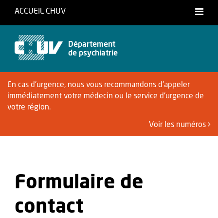
ACCUEIL CHUV
Français
Département
de psychiatrie
En cas d'urgence, nous vous recommandons d'appeler
immédiatement votre médecin ou le service d'urgence de
votre région.
Voir les numéros
Formulaire de
contact