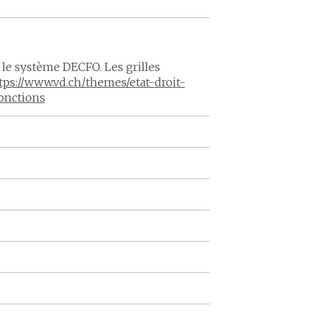
 le système DECFO. Les grilles
tps://www.vd.ch/themes/etat-droit-
onctions