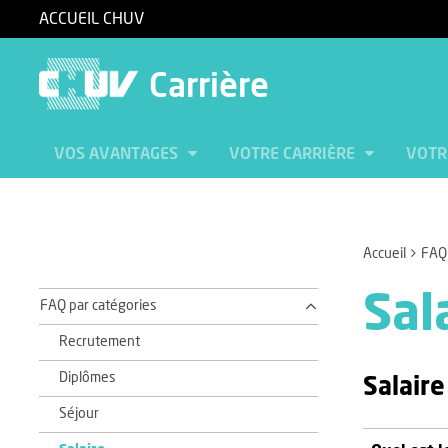
ACCUEIL CHUV
Carrière
VOS AVANTAGES
VOTRE CARRIÈRE
VOTR
Accueil
FAQ
Sal
FAQ par catégories
Recrutement
Diplômes
Salair
Séjour