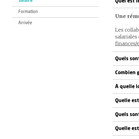
Salaire
Quel est l
Formation
Une rému
Arrivée
Les colla
salariales
finances/
Quels sont
Combien g
À quelle l
Quelle es
Quels son
Quelle est