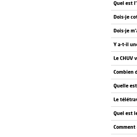
Quel est l
Dois-je co
Dois-je m’
Y a-t-il u
Le CHUV ve
Combien d
Quelle es
Le télétra
Quel est l
Comment e