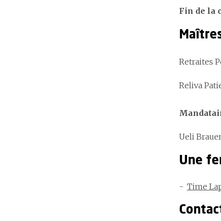
Fin de la 
Maître
Retraites P
Reliva Pat
Mandatai
Ueli Brauen
Une fen
Time Lap
Contac