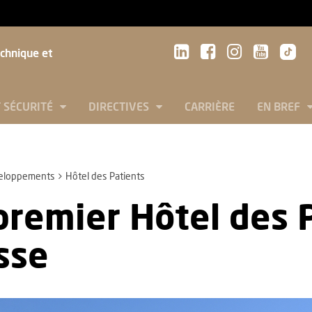
echnique et
T SÉCURITÉ
DIRECTIVES
CARRIÈRE
EN BREF
eloppements
Hôtel des Patients
premier Hôtel des 
sse