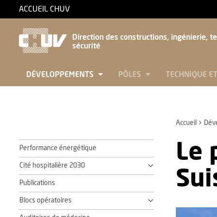
ACCUEIL CHUV
Direction des constructions, ingénierie, t
sécurité
DÉVELOPPEMENTS
PÔLES
TECHNIQUE E
Accueil
Dév
Le 
Performance énergétique
Cité hospitalière 2030
Sui
Publications
Blocs opératoires