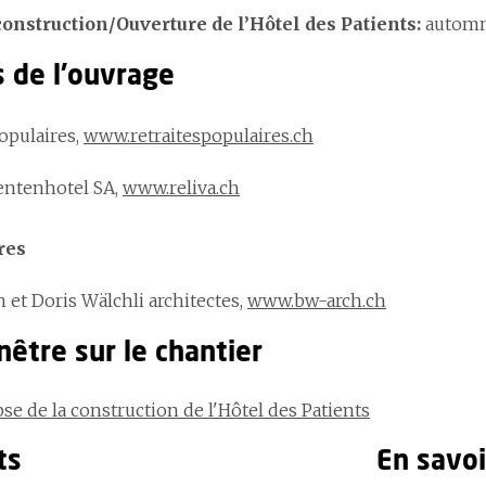
construction/Ouverture de l’Hôtel des Patients:
automn
s de l'ouvrage
opulaires,
www.retraitespopulaires.ch
ientenhotel SA,
www.reliva.ch
res
 et Doris Wälchli architectes,
www.bw-arch.ch
être sur le chantier
se de la construction de l'Hôtel des Patients
ts
En savoi