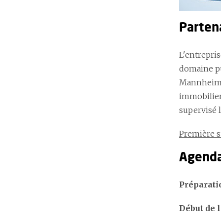
Partena
L'entrepris
domaine pu
Mannheim).
immobilier 
supervisé l
Première s
Agenda
Préparati
Début de 