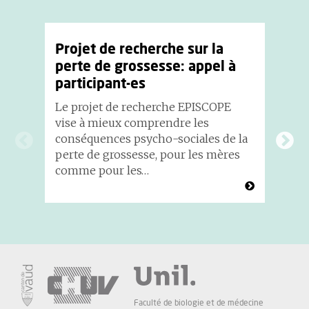
Projet de recherche sur la
P
perte de grossesse: appel à
u
participant-es
p
Le projet de recherche EPISCOPE
Gr
vise à mieux comprendre les
de
conséquences psycho-sociales de la
le
perte de grossesse, pour les mères
pa
comme pour les…
Faculté de biologie et de médecine