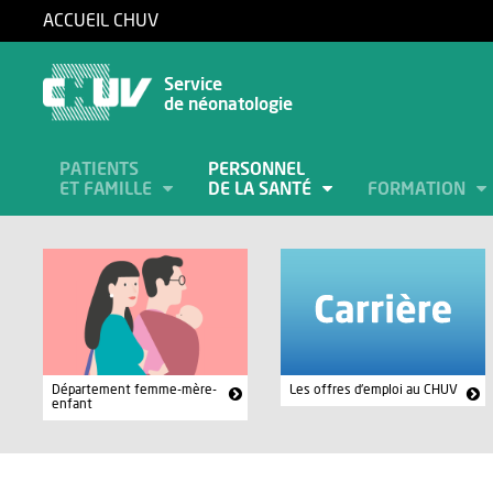
ACCUEIL CHUV
Service
de néonatologie
PATIENTS
PERSONNEL
ET FAMILLE
DE LA SANTÉ
FORMATION
Département femme-mère-
Les offres d'emploi au CHUV
enfant