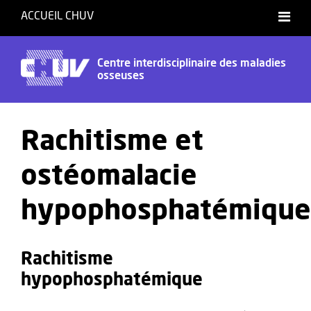
ACCUEIL CHUV
Centre interdisciplinaire des maladies
osseuses
Rachitisme et
ostéomalacie
hypophosphatémique
Rachitisme
hypophosphatémique