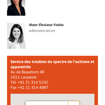
Mme Floriane Voirin
Administratrice
Service des troubles du spectre de l’autisme et
apparentés
Av. de Beaumont 48
1011 Lausanne
Tél. +41 21 314 5242
Fax +41 21 314 4887