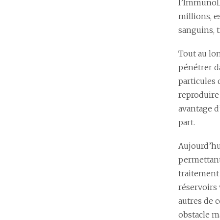
l’ImmunoDéf
millions, 
sanguins, t
Tout au lon
pénétrer da
particules 
reproduire 
avantage d
part.
Aujourd’hui
permettant 
traitement
réservoirs 
autres de 
obstacle ma