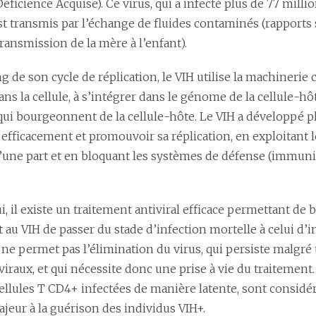
icience Acquise). Ce virus, qui a infecté plus de 77 milli
est transmis par l’échange de fluides contaminés (rapports
ransmission de la mère à l’enfant).
g de son cycle de réplication, le VIH utilise la machinerie cel
ns la cellule, à s’intégrer dans le génome de la cellule-hôt
qui bourgeonnent de la cellule-hôte. Le VIH a développé pl
efficacement et promouvoir sa réplication, en exploitant l
’une part et en bloquant les systèmes de défense (immunit
, il existe un traitement antiviral efficace permettant de 
au VIH de passer du stade d’infection mortelle à celui d’i
 ne permet pas l’élimination du virus, qui persiste malgré
viraux, et qui nécessite donc une prise à vie du traitement.
cellules T CD4+ infectées de manière latente, sont consid
jeur à la guérison des individus VIH+.