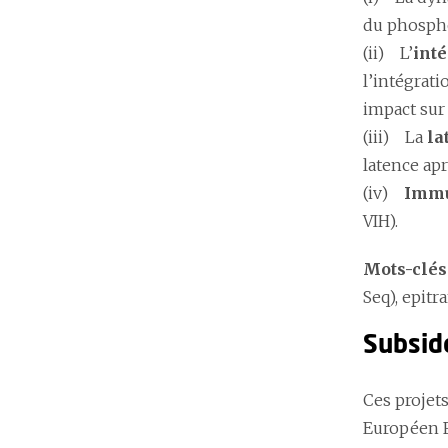
du phospho
(ii) L’
int
l’intégrati
impact sur 
(iii) La
la
latence ap
(iv)
Immu
VIH).
Mots-clés
Seq), epit
Subsid
Ces projet
Européen F