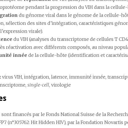
protéome pendant la progression du VIH dans la cellule-
égration
du génome viral dans le génome de la cellule-hô
on, sélection des sites d’intégration, caractéristiques géno
l’expression virale).
tence
du VIH (analyses du transcriptome de cellules T CD4+
rès réactivation avec différents composés, au niveau popul
nité innée
de la cellule-hôte (identification et caractéri
:
virus VIH, intégration, latence, immunité innée, transcr
ranscriptome,
single-cell
, virologie
es
s sont financés par le Fonds National Suisse de la Recherc
P7 (n°305762: Hit Hidden HIV), par la Fondation Novartis 