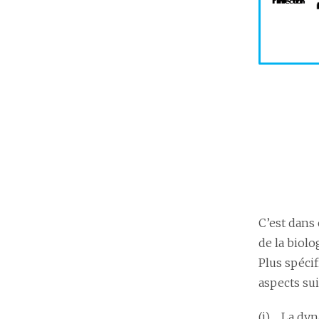
C’est dans
de la biolo
Plus spécif
aspects sui
(i) La dy