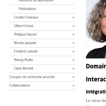
Membres du laboratoire
Publications
Coralie Fumeaux
Gilbert Greub
Philippe Hauser
Nicolas Jacquier
Frédéric Lamoth
Mandy Muller
Domain
Claire Bertelli
Groupes de recherche associés
Interac
Collaborations
Intégrat
Le virus d