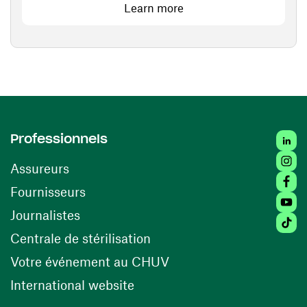
Learn more
Linke
Professionnels
Insta
Assureurs
Faceb
(opens in a new window)
Fournisseurs
Youtu
Journalistes
Tikto
(opens in a new window)
Centrale de stérilisation
(opens in a new windo
Votre événement au CHUV
(opens in a new window)
International website