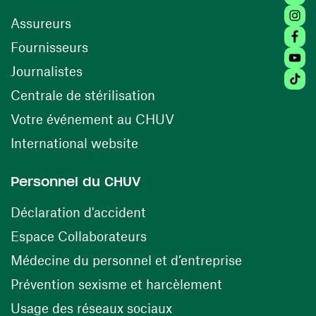
Insta
Assureurs
Faceb
(opens in a new window)
Fournisseurs
Youtu
Journalistes
Tikto
(opens in a new window)
Centrale de stérilisation
(opens in a new windo
Votre événement au CHUV
(opens in a new window)
International website
Personnel du CHUV
(opens in a new window)
Déclaration d'accident
(opens in a new window)
Espace Collaborateurs
(opens in a
Médecine du personnel et d’entreprise
(opens in a ne
Prévention sexisme et harcèlement
(opens in a new window
Usage des réseaux sociaux